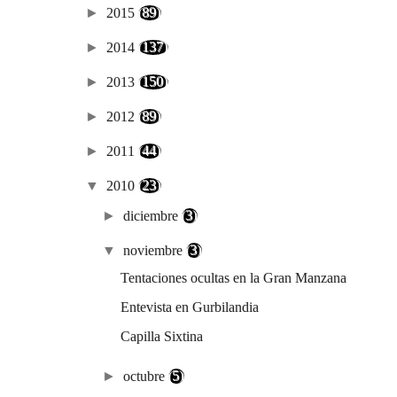
►
2015
(89)
►
2014
(137)
►
2013
(150)
►
2012
(89)
►
2011
(44)
▼
2010
(23)
►
diciembre
(3)
▼
noviembre
(3)
Tentaciones ocultas en la Gran Manzana
Entevista en Gurbilandia
Capilla Sixtina
►
octubre
(5)