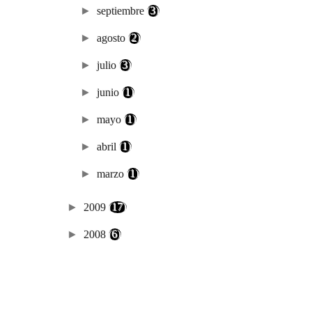
►
septiembre
(3)
►
agosto
(2)
►
julio
(3)
►
junio
(1)
►
mayo
(1)
►
abril
(1)
►
marzo
(1)
►
2009
(17)
►
2008
(6)