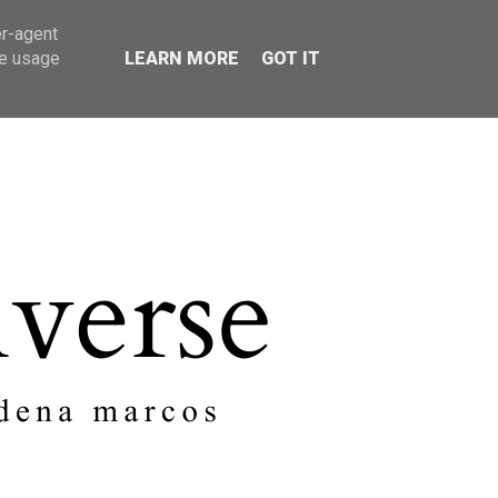
er-agent
SOBRE MI
CONTACTO
te usage
LEARN MORE
GOT IT