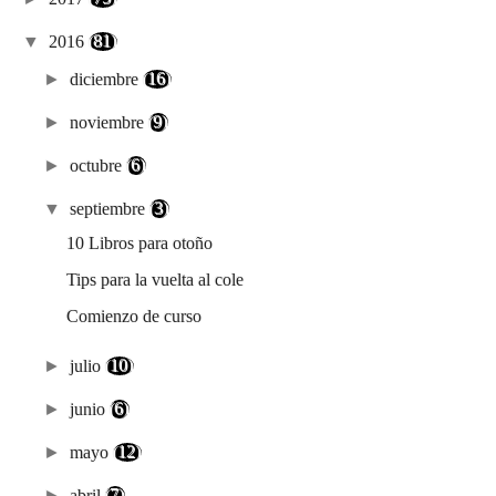
▼
2016
(81)
►
diciembre
(16)
►
noviembre
(9)
►
octubre
(6)
▼
septiembre
(3)
10 Libros para otoño
Tips para la vuelta al cole
Comienzo de curso
►
julio
(10)
►
junio
(6)
►
mayo
(12)
►
abril
(7)