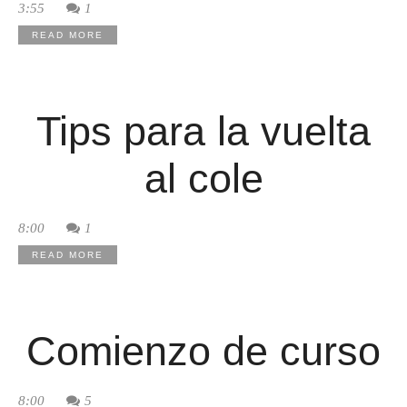
3:55
1
READ MORE
Tips para la vuelta
al cole
8:00
1
READ MORE
Comienzo de curso
8:00
5