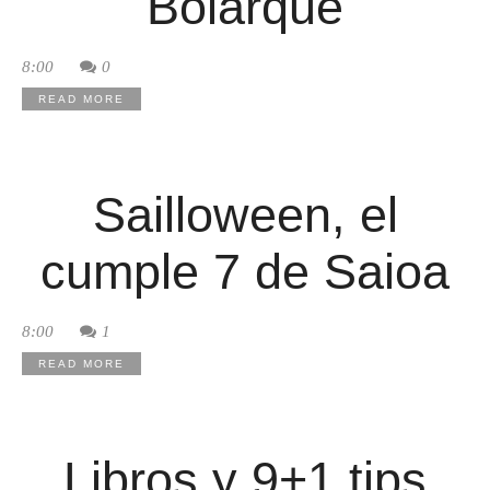
Bolarque
8:00
0
READ MORE
Sailloween, el
cumple 7 de Saioa
8:00
1
READ MORE
Libros y 9+1 tips