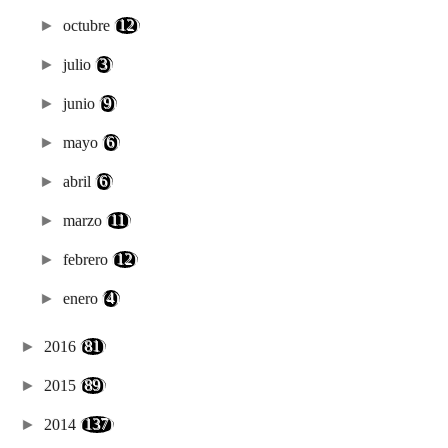
►
octubre
(12)
►
julio
(3)
►
junio
(9)
►
mayo
(6)
►
abril
(6)
►
marzo
(11)
►
febrero
(12)
►
enero
(4)
►
2016
(81)
►
2015
(89)
►
2014
(137)