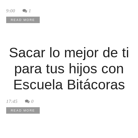
9:00
1
READ MORE
Sacar lo mejor de ti
para tus hijos con
Escuela Bitácoras
17:45
0
READ MORE