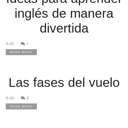
inglés de manera
divertida
9:00
1
READ MORE
Las fases del vuelo
9:00
0
READ MORE