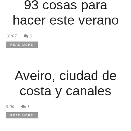
93 cosas para
hacer este verano
10:07
3
READ MORE
Aveiro, ciudad de
costa y canales
9:00
1
READ MORE