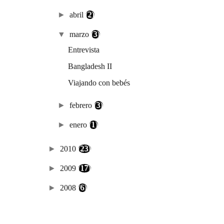
►
abril
(2)
▼
marzo
(3)
Entrevista
Bangladesh II
Viajando con bebés
►
febrero
(3)
►
enero
(1)
►
2010
(23)
►
2009
(17)
►
2008
(6)