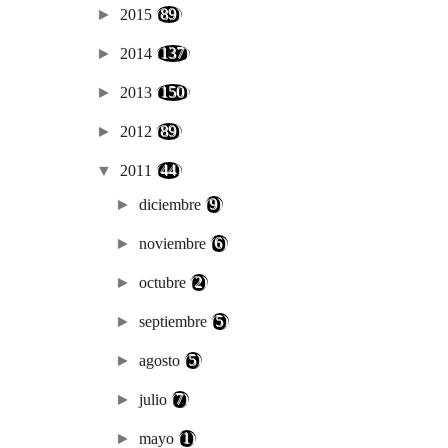
►
2015
(89)
►
2014
(137)
►
2013
(150)
►
2012
(89)
▼
2011
(44)
►
diciembre
(9)
►
noviembre
(6)
►
octubre
(2)
►
septiembre
(5)
►
agosto
(5)
►
julio
(7)
►
mayo
(1)