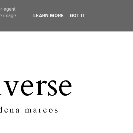
er-agent
SOBRE MI
CONTACTO
te usage
LEARN MORE
GOT IT