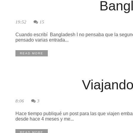
Bangl
19:52
15
Cuando escribí Bangladesh I no pensaba que la segunda 
pensado varias entrada...
READ MORE
Viajand
8:06
3
Hace tiempo publiqué un post para las que viajen embar
desde hace 4 meses y me...
READ MORE