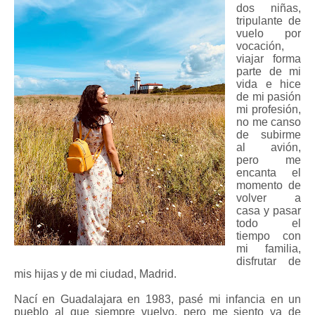
dos niñas,
tripulante de
vuelo por
vocación,
viajar forma
parte de mi
vida e hice
de mi pasión
mi profesión,
no me canso
de subirme
al avión,
pero me
encanta el
momento de
volver a
casa y pasar
todo el
tiempo con
mi familia,
disfrutar de
mis hijas y de mi ciudad, Madrid.
Nací en Guadalajara en 1983, pasé mi infancia en un
pueblo al que siempre vuelvo, pero me siento ya de