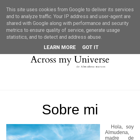
MENU
This site uses cookies from Google to deliver its services
and to analyze traffic. Your IP address and user-agent are
shared with Google along with performance and security
metrics to ensure quality of service, generate usage
statistics, and to detect and address abuse.
LEARN MORE
GOT IT
Sobre mi
Hola, soy
Almudena,
madre de