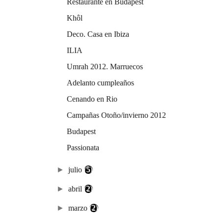
Restaurante en Budapest
Khôl
Deco. Casa en Ibiza
ILIA
Umrah 2012. Marruecos
Adelanto cumpleaños
Cenando en Rio
Campañas Otoño/invierno 2012
Budapest
Passionata
►
julio
(5)
►
abril
(2)
►
marzo
(2)