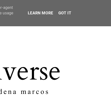
er-agent
SOBRE MI
CONTACTO
te usage
LEARN MORE
GOT IT