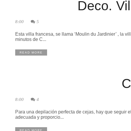
Deco. Vi
8:00
5
Esta villa francesa, se llama ‘Moulin du Jardinier’ , la vi
minutos de C...
READ MORE
C
8:00
4
Para una depilación perfecta de cejas, hay que seguir
adecuada y proporcio...
READ MORE