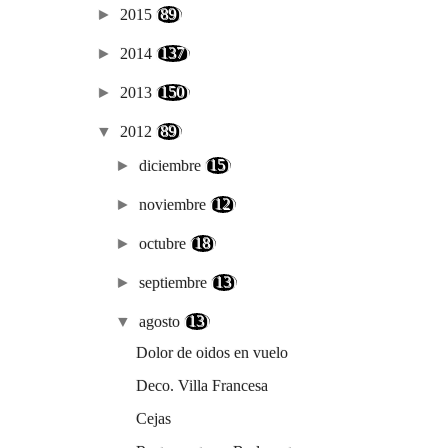
►
2015
(89)
►
2014
(137)
►
2013
(150)
▼
2012
(89)
►
diciembre
(15)
►
noviembre
(12)
►
octubre
(18)
►
septiembre
(13)
▼
agosto
(13)
Dolor de oidos en vuelo
Deco. Villa Francesa
Cejas