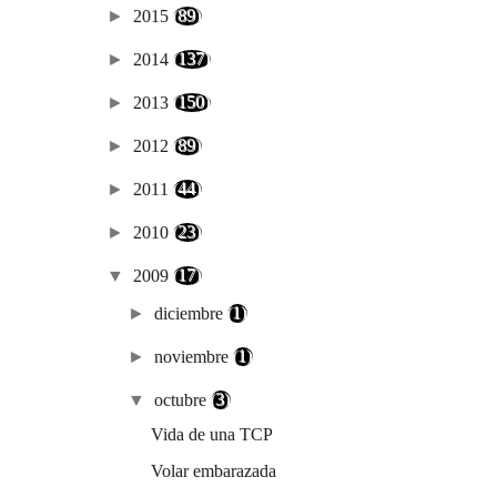
►
2015
(89)
►
2014
(137)
►
2013
(150)
►
2012
(89)
►
2011
(44)
►
2010
(23)
▼
2009
(17)
►
diciembre
(1)
►
noviembre
(1)
▼
octubre
(3)
Vida de una TCP
Volar embarazada