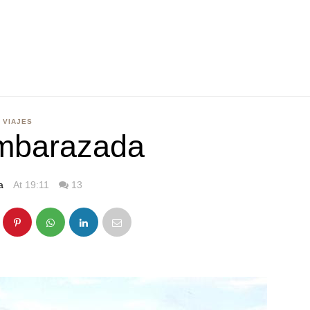
VIAJES
embarazada
a
At 19:11
13