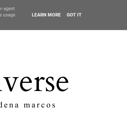
er-agent
SOBRE MI
CONTACTO
te usage
LEARN MORE
GOT IT