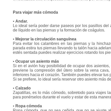
Para viajar más cómoda
•
Andar.
Lo ideal sería poder darse paseos por los pasillos del
de líquido en las piernas y la formación de coágulos.
•
Mejorar la circulación sanguínea
Para evitar los calambres en las piernas y la hinchaz
parada estira tus piernas llevando tu talón hacia adel
estés sentada puedes realizar ejercicios rotando los pi
•
Ocupar un asiento más
Si en el avión hay posibilidad de ocupar dos asientos, 
previene la compresión del útero sobre la vena cava,
inferiores hacia el corazón. También puedes elevar tus p
Si se prefiere, lo ideal sería reservar otro asiento más 
•
Calzado
Zapatillas, es lo más cómodo, sobretodo para viajes lar
para ponérselos durante el vuelo y estar de esta mane
•
Ropa cómoda
Ropa cómoda, que no sea ceñida, que no se ajuste al 