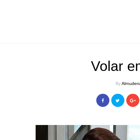
Volar 
By
Almuden