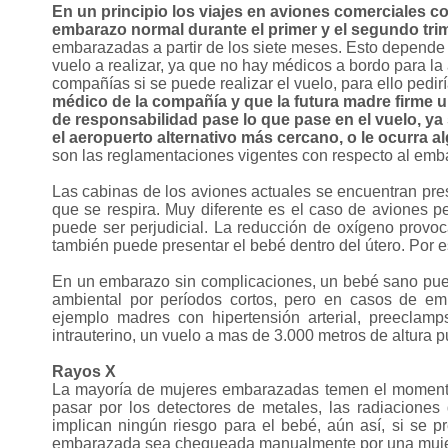
En un principio los viajes en aviones comerciales 
embarazo normal durante el primer y el segundo trim
embarazadas a partir de los siete meses. Esto depende 
vuelo a realizar, ya que no hay médicos a bordo para la
compañías si se puede realizar el vuelo, para ello pedi
médico de la compañía y que la futura madre firme 
de responsabilidad pase lo que pase en el vuelo, ya 
el aeropuerto alternativo más cercano, o le ocurra alg
son las reglamentaciones vigentes con respecto al embar
Las cabinas de los aviones actuales se encuentran pr
que se respira. Muy diferente es el caso de aviones p
puede ser perjudicial. La reducción de oxígeno provoc
también puede presentar el bebé dentro del útero. Por e
En un embarazo sin complicaciones, un bebé sano pued
ambiental por períodos cortos, pero en casos de e
ejemplo madres con hipertensión arterial, preeclamps
intrauterino, un vuelo a mas de 3.000 metros de altura p
Rayos X
La mayoría de mujeres embarazadas temen el momento 
pasar por los detectores de metales, las radiaciones
implican ningún riesgo para el bebé, aún así, si se p
embarazada sea chequeada manualmente por una mujer