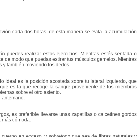
 avión cada dos horas, de esta manera se evita la acumulación
ón puedes realizar estos ejercicios. Mientras estés sentada o
ante de modo que puedas estirar tus músculos gemelos. Mientras
es y también moviendo los dedos.
lo ideal es la posición acostada sobre tu lateral izquierdo, que
 que es la que recoge la sangre proveniente de los miembros
iernas sobre el otro asiento.
de antemano.
gos, es preferible llevarse unas zapatillas o calcetines gordos
ra más cómoda.
cuerpo en exceso, y sobretodo que sea de fibras naturales y