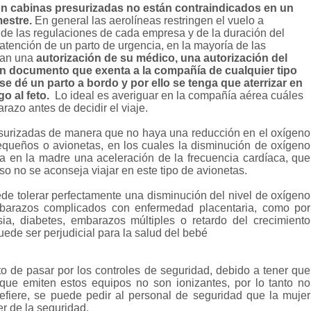
con cabinas presurizadas no están contraindicados en un
estre.
En general las aerolíneas restringen el vuelo a
de las regulaciones de cada empresa y de la duración del
 atención de un parto de urgencia, en la mayoría de las
rían una
autorización de su médico, una autorización del
un documento que exenta a la compañía de cualquier tipo
se dé un parto a bordo y por ello se tenga que aterrizar en
o al feto.
Lo ideal es averiguar en la compañía aérea cuáles
azo antes de decidir el viaje.
esurizadas de manera que no haya una reducción en el oxígeno
equeños o avionetas, en los cuales la disminución de oxígeno
a en la madre una aceleración de la frecuencia cardíaca, que
so no se aconseja viajar en este tipo de avionetas.
e tolerar perfectamente una disminución del nivel de oxígeno
mbarazos complicados con enfermedad placentaria, como por
ia, diabetes, embarazos múltiples o retardo del crecimiento
uede ser perjudicial para la salud del bebé
de pasar por los controles de seguridad, debido a tener que
 que emiten estos equipos no son ionizantes, por lo tanto no
refiere, se puede pedir al personal de seguridad que la mujer
 de la seguridad.