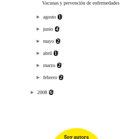
Vacunas y prevención de enfermedades
►
agosto
(1)
►
junio
(4)
►
mayo
(2)
►
abril
(1)
►
marzo
(2)
►
febrero
(2)
►
2008
(6)