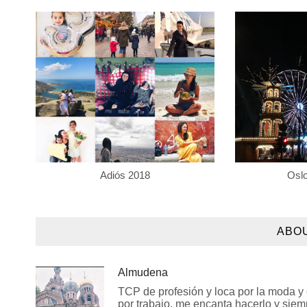
Adiós 2018
Osl
ABO
Almudena
TCP de profesión y loca por la moda y e
por trabajo, me encanta hacerlo y siem