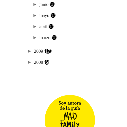
►
junio
(1)
►
mayo
(1)
►
abril
(1)
►
marzo
(1)
►
2009
(17)
►
2008
(6)