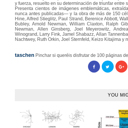
y fuerza, resuelto en su determinación de triunfar entre su
Presenta cientos de imágenes emblemáticas, extraí
nunca antes publicadas— y la obra de más de 150 céleb
Hine, Alfred Stieglitz, Paul Strand, Berenice Abbott, W
Bubley, Arnold Newman, William Claxton, Ralph Gib
Newman, Allen Ginsberg, Joel Meyerowitz, Andre
Winogrand, Larry Fink, Jamel Shabazz, Allan Tannenba
Nachtwey, Ruth Orkin, Joel Sternfeld, Keizo Kitajima 
taschen
Pinchar si queréis disfrutar de 100 páginas de 
YOU MI