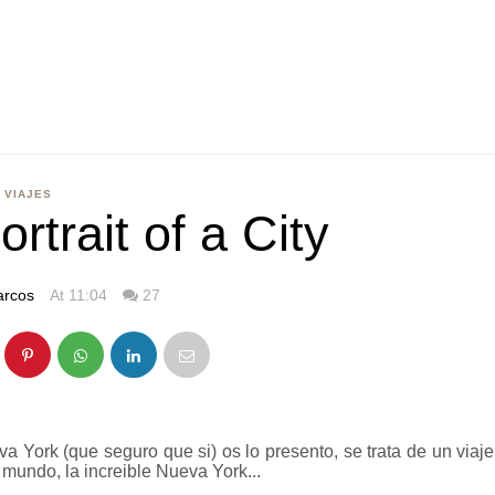
VIAJES
rtrait of a City
rcos
At 11:04
27
va York (que seguro que si) os lo presento, se trata de un viaje
l mundo, la increible Nueva York...