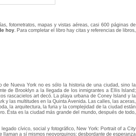
fías, fotorretratos, mapas y vistas aéreas
, casi 600 páginas de
 de hoy
. Para completar el libro hay citas y referencias de libros,
to de Nueva York no es sólo la historia de una ciudad, sino la
te de Brooklyn a la llegada de los inmigrantes a Ellis Island;
os rascacielos art decó. La playa urbana de Coney Island y la
k y las multitudes en la Quinta Avenida. Las calles, las aceras,
moda, la arquitectura, la furia y la complejidad de la ciudad están
ro. Ésta es la ciudad más grande del mundo, después de todo,
legado cívico, social y fotográfico, New York: Portrait of a City
se llaman a sí mismos neoyorquinos: desbordante de esperanza