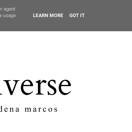
er-agent
SOBRE MI
CONTACTO
te usage
LEARN MORE
GOT IT