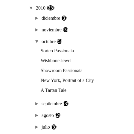
▼
2010
(23)
►
diciembre
(3)
►
noviembre
(3)
▼
octubre
(5)
Sorteo Passionata
Wishbone Jewel
Showroom Passionata
New York, Portrait of a City
A Tartan Tale
►
septiembre
(3)
►
agosto
(2)
►
julio
(3)