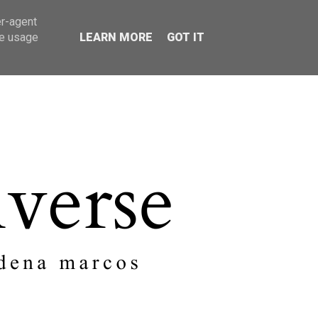
er-agent
SOBRE MI
CONTACTO
te usage
LEARN MORE
GOT IT