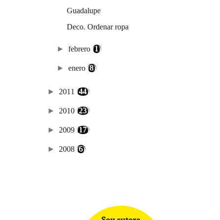
Guadalupe
Deco. Ordenar ropa
►
febrero
(1)
►
enero
(8)
►
2011
(44)
►
2010
(23)
►
2009
(17)
►
2008
(6)