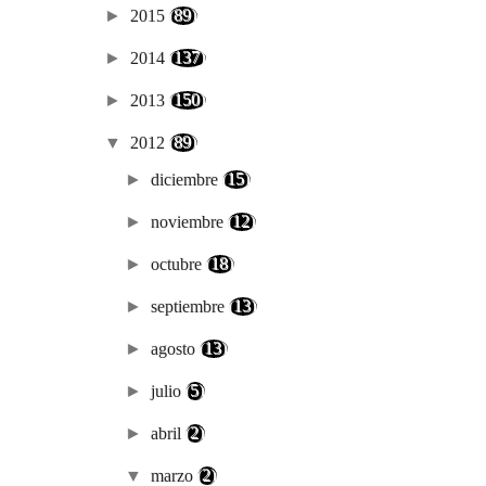
►
2015
(89)
►
2014
(137)
►
2013
(150)
▼
2012
(89)
►
diciembre
(15)
►
noviembre
(12)
►
octubre
(18)
►
septiembre
(13)
►
agosto
(13)
►
julio
(5)
►
abril
(2)
▼
marzo
(2)