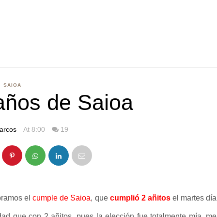
SAIOA
años de Saioa
arcos
At 8:00
19
bramos el
cumple de Saioa
, que
cumplió 2 añitos
el martes día
rdad que con 2 añitos, pues la elección fue totalmente mía, me