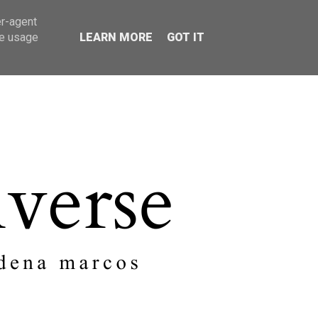
er-agent
SOBRE MI
CONTACTO
te usage
LEARN MORE
GOT IT