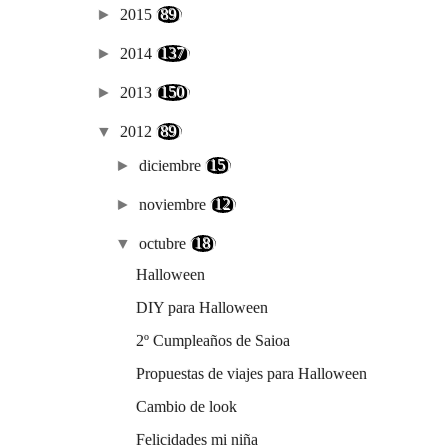
►
2015
(89)
►
2014
(137)
►
2013
(150)
▼
2012
(89)
►
diciembre
(15)
►
noviembre
(12)
▼
octubre
(18)
Halloween
DIY para Halloween
2º Cumpleaños de Saioa
Propuestas de viajes para Halloween
Cambio de look
Felicidades mi niña