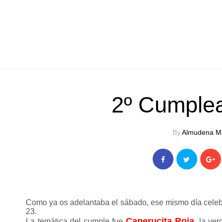
2º Cumple
By
Almudena M
Como ya os adelantaba el sábado, ese mismo día cele
23.
Caperucita Roja
La temática del cumple fue
, la ve