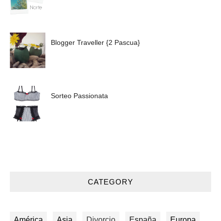
Blogger Traveller {2 Pascua}
Sorteo Passionata
CATEGORY
América
Asia
Divorcio
España
Europa