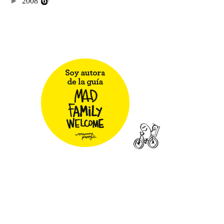
►
2008
(6)