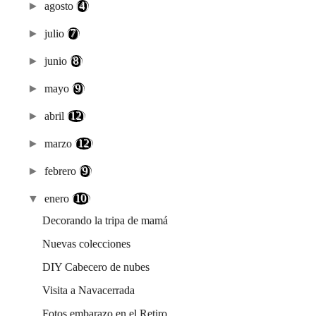
►
agosto
(4)
►
julio
(7)
►
junio
(8)
►
mayo
(9)
►
abril
(12)
►
marzo
(12)
►
febrero
(9)
▼
enero
(10)
Decorando la tripa de mamá
Nuevas colecciones
DIY Cabecero de nubes
Visita a Navacerrada
Fotos embarazo en el Retiro