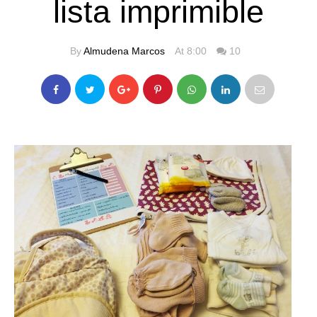
lista imprimible
By
Almudena Marcos
At 8:00
10