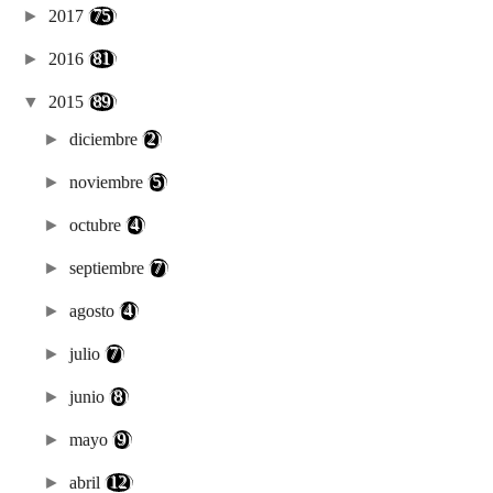
►
2017
(75)
►
2016
(81)
▼
2015
(89)
►
diciembre
(2)
►
noviembre
(5)
►
octubre
(4)
►
septiembre
(7)
►
agosto
(4)
►
julio
(7)
►
junio
(8)
►
mayo
(9)
►
abril
(12)