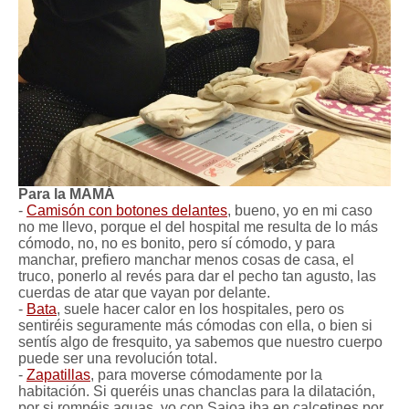
Para la MAMÁ
-
Camisón con botones delantes
, bueno, yo en mi caso
no me llevo, porque el del hospital me resulta de lo más
cómodo, no, no es bonito, pero sí cómodo, y para
manchar, prefiero manchar menos cosas de casa, el
truco, ponerlo al revés para dar el pecho tan agusto, las
cuerdas de atar que vayan por delante.
-
Bata
, suele hacer calor en los hospitales, pero os
sentiréis seguramente más cómodas con ella, o bien si
sentís algo de fresquito, ya sabemos que nuestro cuerpo
puede ser una revolución total.
-
Zapatillas
, para moverse cómodamente por la
habitación. Si queréis unas chanclas para la dilatación,
por si rompéis aguas, yo con Saioa iba en calcetines por