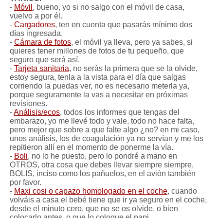
-
Móvil
, bueno, yo si no salgo con el móvil de casa,
vuelvo a por él.
-
Cargadores
, ten en cuenta que pasarás mínimo dos
días ingresada.
-
Cámara de fotos
, el móvil ya lleva, pero ya sabes, si
quieres tener millones de fotos de tu pequeño, que
seguro que será así.
-
Tarjeta sanitaria
, no serás la primera que se la olvide,
estoy segura, tenla a la vista para el día que salgas
corriendo la puedas ver, no es necesario meterla ya,
porque seguramente la vas a necesitar en próximas
revisiones.
-
Análisis/ecos
, todos los informes que tengas del
embarazo, yo me llevé todo y vale, todo no hace falta,
pero mejor que sobre a que falte algo ¿no? en mi caso,
unos análisis, los de coagulación ya no servían y me los
repitieron allí en el momento de ponerme la vía.
-
Boli
, no lo he puesto, pero lo pondré a mano en
OTROS, otra cosa que debes llevar siempre siempre,
BOLIS, inciso como los pañuelos, en el avión también
por favor.
-
Maxi cosi o capazo homologado en el coche
, cuando
volváis a casa el bebé tiene que ir ya seguro en el coche,
desde el minuto cero, que no se os olvide, o bien
colocarlo antes, o que lo coloque el papi.