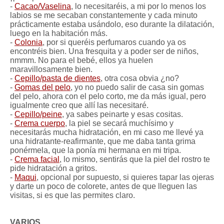
-
Cacao/Vaselina
, lo necesitaréis, a mi por lo menos los
labios se me secaban constantemente y cada minuto
prácticamente estaba usándolo, eso durante la dilatación,
luego en la habitación más.
-
Colonia
, por si queréis perfumaros cuando ya os
encontréis bien. Una fresquita y a poder ser de niños,
nmmm. No para el bebé, ellos ya huelen
maravillosamente bien.
-
Cepillo/pasta de dientes
, otra cosa obvia ¿no?
-
Gomas del pelo
, yo no puedo salir de casa sin gomas
del pelo, ahora con el pelo corto, me da más igual, pero
igualmente creo que allí las necesitaré.
-
Cepillo/peine
, ya sabes peinarte y esas cositas.
-
Crema cuerpo
, la piel se secará muchísimo y
necesitarás mucha hidratación, en mi caso me llevé ya
una hidratante-reafirmante, que me daba tanta grima
ponérmela, que la ponía mi hermana en mi tripa.
-
Crema facial
, lo mismo, sentirás que la piel del rostro te
pide hidratación a gritos.
-
Maqui
, opcional por supuesto, si quieres tapar las ojeras
y darte un poco de colorete, antes de que lleguen las
visitas, si es que las permites claro.
VARIOS.