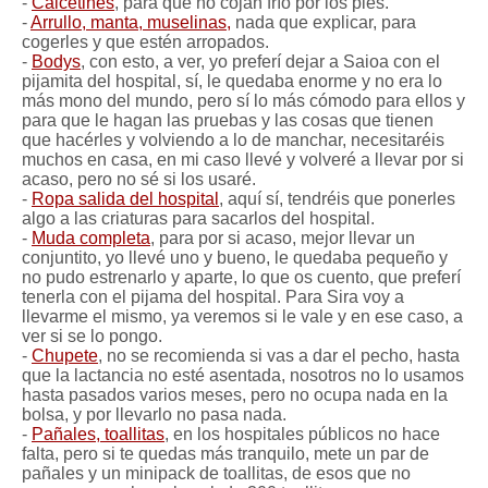
-
Calcetines
, para que no cojan frío por los pies.
-
Arrullo, manta, muselinas,
nada que explicar, para
cogerles y que estén arropados.
-
Bodys
, con esto, a ver, yo preferí dejar a Saioa con el
pijamita del hospital, sí, le quedaba enorme y no era lo
más mono del mundo, pero sí lo más cómodo para ellos y
para que le hagan las pruebas y las cosas que tienen
que hacérles y volviendo a lo de manchar, necesitaréis
muchos en casa, en mi caso llevé y volveré a llevar por si
acaso, pero no sé si los usaré.
-
Ropa salida del hospital
, aquí sí, tendréis que ponerles
algo a las criaturas para sacarlos del hospital.
-
Muda completa
, para por si acaso, mejor llevar un
conjuntito, yo llevé uno y bueno, le quedaba pequeño y
no pudo estrenarlo y aparte, lo que os cuento, que preferí
tenerla con el pijama del hospital. Para Sira voy a
llevarme el mismo, ya veremos si le vale y en ese caso, a
ver si se lo pongo.
-
Chupete
, no se recomienda si vas a dar el pecho, hasta
que la lactancia no esté asentada, nosotros no lo usamos
hasta pasados varios meses, pero no ocupa nada en la
bolsa, y por llevarlo no pasa nada.
-
Pañales, toallitas
, en los hospitales públicos no hace
falta, pero si te quedas más tranquilo, mete un par de
pañales y un minipack de toallitas, de esos que no