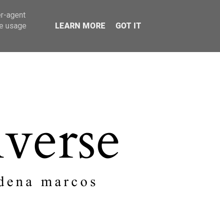
er-agent
SOBRE MI
CONTACTO
te usage
LEARN MORE
GOT IT