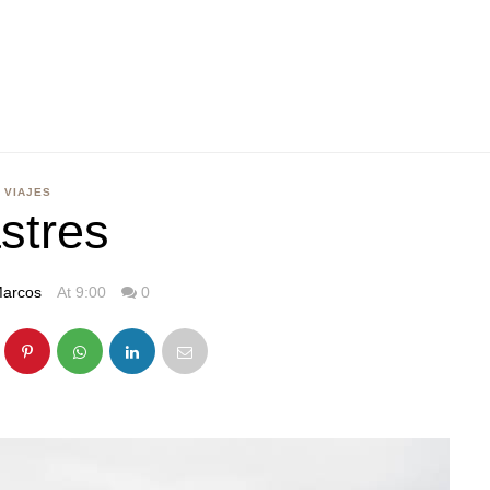
VIAJES
stres
arcos
At 9:00
0