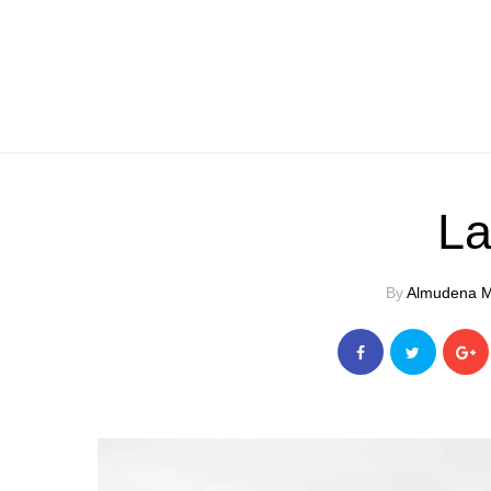
La
By
Almudena M