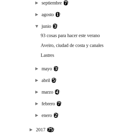
►
septiembre
(7)
►
agosto
(1)
▼
junio
(3)
93 cosas para hacer este verano
Aveiro, ciudad de costa y canales
Lastres
►
mayo
(3)
►
abril
(5)
►
marzo
(4)
►
febrero
(7)
►
enero
(2)
►
2017
(75)