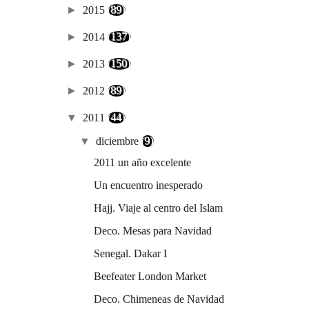
►
2015
(89)
►
2014
(137)
►
2013
(150)
►
2012
(89)
▼
2011
(44)
▼
diciembre
(9)
2011 un año excelente
Un encuentro inesperado
Hajj. Viaje al centro del Islam
Deco. Mesas para Navidad
Senegal. Dakar I
Beefeater London Market
Deco. Chimeneas de Navidad