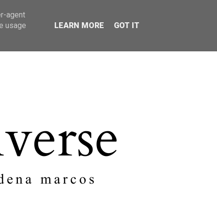
er-agent
SOBRE MI
CONTACTO
te usage
LEARN MORE
GOT IT