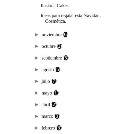
Ilusiona Cakes
Ideas para regalar esta Navidad.
Cosmética.
►
noviembre
(6)
►
octubre
(2)
►
septiembre
(5)
►
agosto
(5)
►
julio
(7)
►
mayo
(1)
►
abril
(2)
►
marzo
(3)
►
febrero
(3)