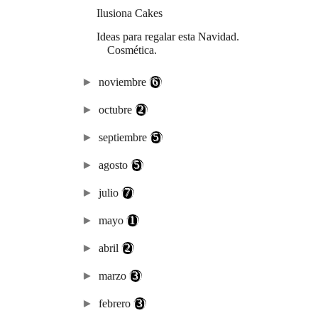
Ilusiona Cakes
Ideas para regalar esta Navidad.
Cosmética.
►
noviembre
(6)
►
octubre
(2)
►
septiembre
(5)
►
agosto
(5)
►
julio
(7)
►
mayo
(1)
►
abril
(2)
►
marzo
(3)
►
febrero
(3)