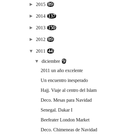
►
2015
(89)
►
2014
(137)
►
2013
(150)
►
2012
(89)
▼
2011
(44)
▼
diciembre
(9)
2011 un año excelente
Un encuentro inesperado
Hajj. Viaje al centro del Islam
Deco. Mesas para Navidad
Senegal. Dakar I
Beefeater London Market
Deco. Chimeneas de Navidad