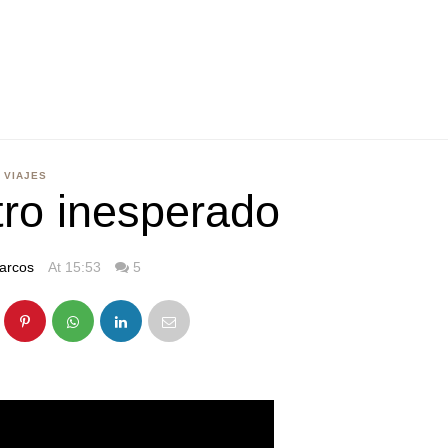
VIAJES
ro inesperado
arcos
At 15:53
5