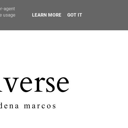
er-agent
SOBRE MI
CONTACTO
te usage
LEARN MORE
GOT IT