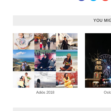
YOU MI
Adiós 2018
Osl