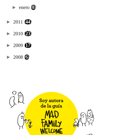
►
enero
(8)
►
2011
(44)
►
2010
(23)
►
2009
(17)
►
2008
(6)