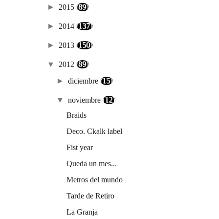
►
2015
(89)
►
2014
(137)
►
2013
(150)
▼
2012
(89)
►
diciembre
(15)
▼
noviembre
(12)
Braids
Deco. Ckalk label
Fist year
Queda un mes...
Metros del mundo
Tarde de Retiro
La Granja