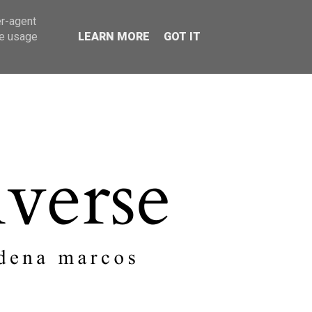
er-agent
SOBRE MI
CONTACTO
te usage
LEARN MORE
GOT IT