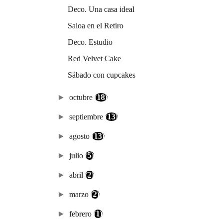
Deco. Una casa ideal
Saioa en el Retiro
Deco. Estudio
Red Velvet Cake
Sábado con cupcakes
►
octubre
(18)
►
septiembre
(13)
►
agosto
(13)
►
julio
(5)
►
abril
(2)
►
marzo
(2)
►
febrero
(1)