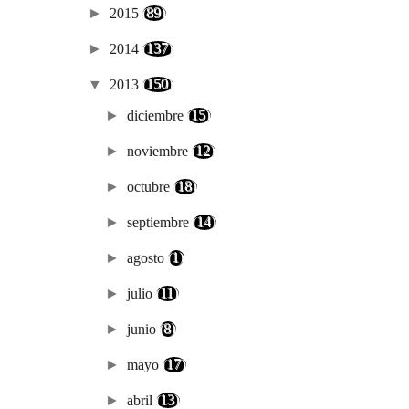
►
2015
(89)
►
2014
(137)
▼
2013
(150)
►
diciembre
(15)
►
noviembre
(12)
►
octubre
(18)
►
septiembre
(14)
►
agosto
(1)
►
julio
(11)
►
junio
(8)
►
mayo
(17)
►
abril
(13)