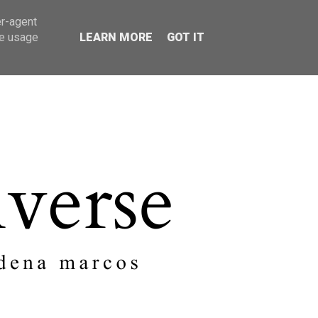
er-agent
SOBRE MI
CONTACTO
te usage
LEARN MORE
GOT IT