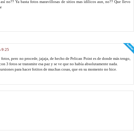
 así no?? Ya basta fotos maravillosas de sitios mas idílicos aun, no?? Que llevo
je
s 9:25
e fotos, pero no procede, jajaja, de hecho de Pelican Point es de donde más tengo,
y con 3 fotos se transmite esa paz y se ve que no había absolutamente nada.
cursiones para hacer fotitos de muchas cosas, que en su momento no hice.