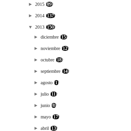
►
2015
(89)
►
2014
(137)
▼
2013
(150)
►
diciembre
(15)
►
noviembre
(12)
►
octubre
(18)
►
septiembre
(14)
►
agosto
(1)
►
julio
(11)
►
junio
(8)
►
mayo
(17)
►
abril
(13)