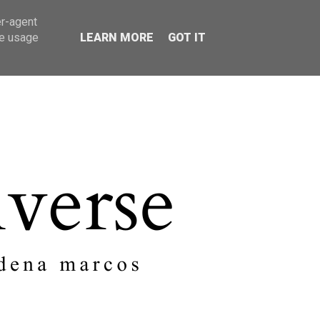
er-agent
SOBRE MI
CONTACTO
te usage
LEARN MORE
GOT IT