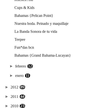
Cups & Kids
Bahamas {Pelican Point}
Nuestra boda. Peinado y maquillaje
La Banda Sonora de tu vida
Teepee
Fun*das bcn
Bahamas {Grand Bahama-Lucayan}
►
febrero
(12)
►
enero
(11)
►
2012
(89)
►
2011
(44)
►
2010
(23)