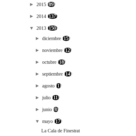
►
2015
(89)
►
2014
(137)
▼
2013
(150)
►
diciembre
(15)
►
noviembre
(12)
►
octubre
(18)
►
septiembre
(14)
►
agosto
(1)
►
julio
(11)
►
junio
(8)
▼
mayo
(17)
La Cala de Finestrat