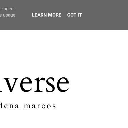
er-agent
SOBRE MI
CONTACTO
te usage
LEARN MORE
GOT IT