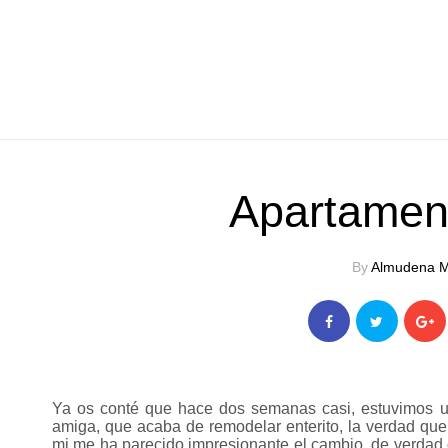
Apartament
By
Almudena M
Ya os conté que hace dos semanas casi, estuvimos un
amiga, que acaba de remodelar enterito, la verdad qu
mi me ha parecido impresionante el cambio, de verdad