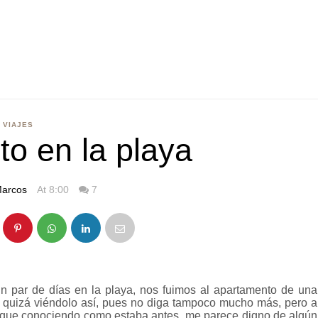
VIAJES
o en la playa
arcos
At 8:00
7
 par de días en la playa, nos fuimos al apartamento de una
e quizá viéndolo así, pues no diga tampoco mucho más, pero a
 que conociendo como estaba antes, me parece digno de algún