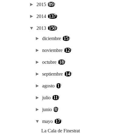
►
2015
(89)
►
2014
(137)
▼
2013
(150)
►
diciembre
(15)
►
noviembre
(12)
►
octubre
(18)
►
septiembre
(14)
►
agosto
(1)
►
julio
(11)
►
junio
(8)
▼
mayo
(17)
La Cala de Finestrat