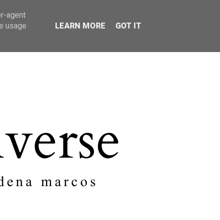
er-agent
SOBRE MI
CONTACTO
te usage
LEARN MORE
GOT IT