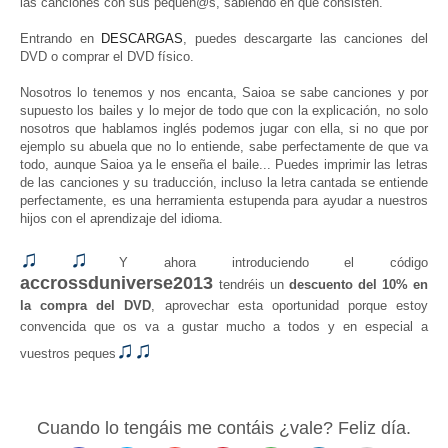
las canciones con sus pequeñ@s, sabiendo en qué consisten.
Entrando en
DESCARGAS
, puedes descargarte las canciones del
DVD o comprar el DVD físico.
Nosotros lo tenemos y nos encanta, Saioa se sabe canciones y por
supuesto los bailes y lo mejor de todo que con la explicación, no solo
nosotros que hablamos inglés podemos jugar con ella, si no que por
ejemplo su abuela que no lo entiende, sabe perfectamente de que va
todo, aunque Saioa ya le enseña el baile... Puedes imprimir las letras
de las canciones y su traducción, incluso la letra cantada se entiende
perfectamente, es una herramienta estupenda para ayudar a nuestros
hijos con el aprendizaje del idioma.
♫
♫
Y ahora introduciendo el código
accrossduniverse2013
tendréis un
descuento del 10% en
la compra del DVD
, aprovechar esta oportunidad porque estoy
convencida que os va a gustar mucho a todos y en especial a
♫
♫
vuestros peques
Cuando lo tengáis me contáis ¿vale? Feliz día.