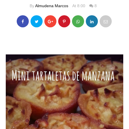
By
Almudena Marcos
At 8:00
8