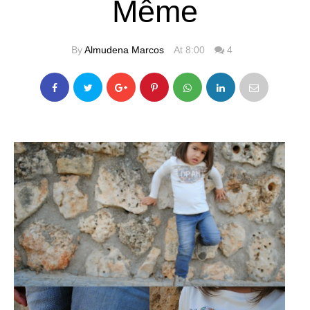
Même
By
Almudena Marcos
At 8:00
4