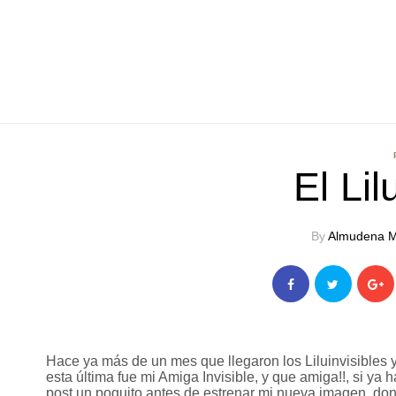
El Lil
By
Almudena M
Hace ya más de un mes que llegaron los Liluinvisibles y
esta última fue mi Amiga Invisible, y que amiga!!, si ya 
post un poquito antes de estrenar mi nueva imagen, don