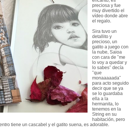
encantó, es
preciosa y fue
muy divertido el
vídeo donde abre
el regalo.
Sira tuvo un
detallito y
precioso, un
gatito a juego con
la nube, Saioa
con cara de "me
lo voy a quedar y
lo sabes" decía
"que
monaaaaada"
para acto seguido
decir que se ya
se lo guardaba
ella a la
hermanita, lo
tenemos en la
String en su
habitación, pero
ntro tiene un cascabel y el gatito suena, es adorable.