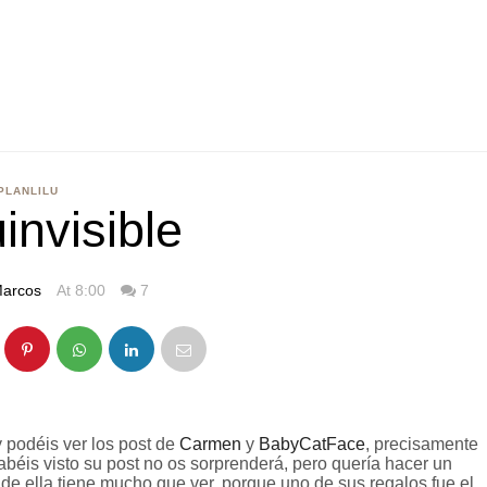
PLANLILU
uinvisible
arcos
At 8:00
7
 podéis ver los post de
Carmen
y
BabyCatFace
, precisamente
habéis visto su post no os sorprenderá, pero quería hacer un
de ella tiene mucho que ver, porque uno de sus regalos fue el