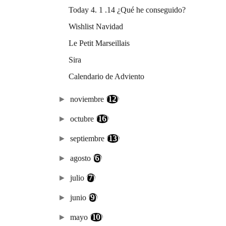
Today 4. 1 .14 ¿Qué he conseguido?
Wishlist Navidad
Le Petit Marseillais
Sira
Calendario de Adviento
►
noviembre
(12)
►
octubre
(16)
►
septiembre
(13)
►
agosto
(6)
►
julio
(7)
►
junio
(9)
►
mayo
(10)