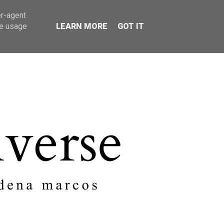
er-agent
SOBRE MI
CONTACTO
te usage
LEARN MORE
GOT IT