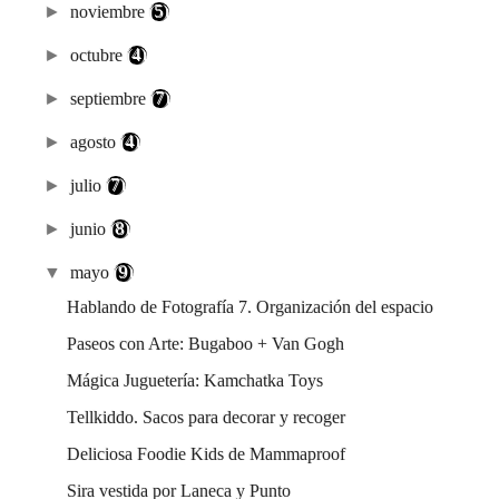
►
noviembre
(5)
►
octubre
(4)
►
septiembre
(7)
►
agosto
(4)
►
julio
(7)
►
junio
(8)
▼
mayo
(9)
Hablando de Fotografía 7. Organización del espacio
Paseos con Arte: Bugaboo + Van Gogh
Mágica Juguetería: Kamchatka Toys
Tellkiddo. Sacos para decorar y recoger
Deliciosa Foodie Kids de Mammaproof
Sira vestida por Laneca y Punto