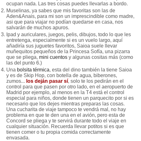
ocupan nada. Las tres cosas puedes llevarlas a bordo.
Muselinas, ya sabes que mis favoritas son las de
Aden&Anais, para mi son un imprescindible como madre,
asi que para viajar no podían quedarse en casa, nos
salvarán de muchos apuros.
Ipad y auriculares, juegos, pelis, dibujos, todo lo que les
entretenga, especialmente si es un vuelo largo, aquí
añadiría sus juguetes favoritos, Saioa suele llevar
muñequitos pequeños de la Princesa Sofía, una pizarra
que se pliega,
mini cuentos
y algunas cositas más (como
las del punto 6.)
Una
bolsita térmica
, esta del dino también la tiene Saioa
y es de Skip Hop, con botella de agua, biberones,
zumos...
los deján pasar sí
, solo te los pedirán en el
control para que pasen por otro lado, en el aeropuerto de
Madrid por ejemplo,
al menos en la T4 está el control
especial para niños, donde tienen un parquecito por si es
necesario que los dejes mientras preparas las cosas
.
Una cucharita de viaje tampoco te vendrá mal, no hay
problema en que te den una en el avión, pero esta de
Concord se pliega y te servirá durante todo el viaje en
cualquier situación. Recuerda llevar potitos si es que
tienen comer o tu propia comida correctamente
envasada.