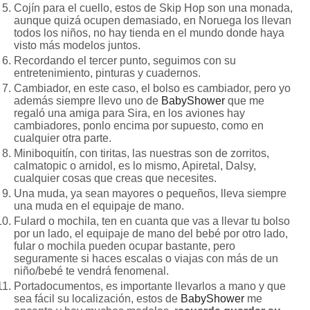
Cojín para el cuello, estos de Skip Hop son una monada,
aunque quizá ocupen demasiado, en Noruega los llevan
todos los niños, no hay tienda en el mundo donde haya
visto más modelos juntos.
Recordando el tercer punto, seguimos con su
entretenimiento, pinturas y cuadernos.
Cambiador, en este caso, el bolso es cambiador, pero yo
además siempre llevo uno de
BabyShower
que me
regaló una amiga para Sira, en los aviones hay
cambiadores, ponlo encima por supuesto, como en
cualquier otra parte.
Miniboquitín, con tiritas, las nuestras son de zorritos,
calmatopic o arnidol, es lo mismo, Apiretal, Dalsy,
cualquier cosas que creas que necesites.
Una muda, ya sean mayores o pequeños, lleva siempre
una muda en el equipaje de mano.
Fulard o mochila, ten en cuanta que vas a llevar tu bolso
por un lado, el equipaje de mano del bebé por otro lado,
fular o mochila pueden ocupar bastante, pero
seguramente si haces escalas o viajas con más de un
niño/bebé te vendrá fenomenal.
Portadocumentos, es importante llevarlos a mano y que
sea fácil su localización, estos de
BabyShower
me