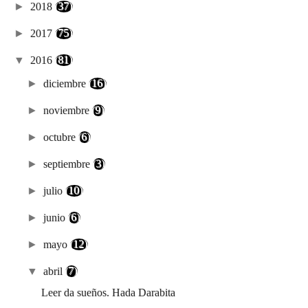
►
2018
(37)
►
2017
(75)
▼
2016
(81)
►
diciembre
(16)
►
noviembre
(9)
►
octubre
(6)
►
septiembre
(3)
►
julio
(10)
►
junio
(6)
►
mayo
(12)
▼
abril
(7)
Leer da sueños. Hada Darabita