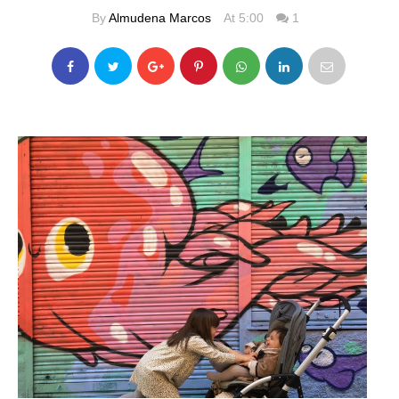
By
Almudena Marcos
At 5:00
1