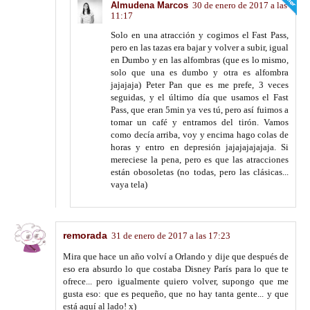
Almudena Marcos
30 de enero de 2017 a las
11:17
Solo en una atracción y cogimos el Fast Pass,
pero en las tazas era bajar y volver a subir, igual
en Dumbo y en las alfombras (que es lo mismo,
solo que una es dumbo y otra es alfombra
jajajaja) Peter Pan que es me prefe, 3 veces
seguidas, y el último día que usamos el Fast
Pass, que eran 5min ya ves tú, pero así fuimos a
tomar un café y entramos del tirón. Vamos
como decía arriba, voy y encima hago colas de
horas y entro en depresión jajajajajajaja. Si
mereciese la pena, pero es que las atracciones
están obosoletas (no todas, pero las clásicas...
vaya tela)
remorada
31 de enero de 2017 a las 17:23
Mira que hace un año volví a Orlando y dije que después de
eso era absurdo lo que costaba Disney París para lo que te
ofrece... pero igualmente quiero volver, supongo que me
gusta eso: que es pequeño, que no hay tanta gente... y que
está aquí al lado! x)