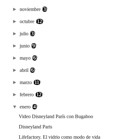
►
noviembre
(3)
►
octubre
(12)
►
julio
(3)
►
junio
(9)
►
mayo
(6)
►
abril
(6)
►
marzo
(11)
►
febrero
(12)
▼
enero
(4)
Video Disneyland París con Bugaboo
Disneyland Paris
Lifefactory. El vidrio como modo de vida