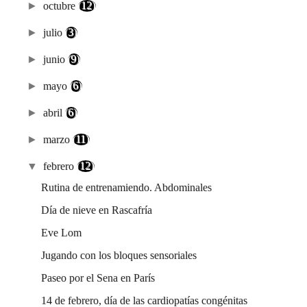
►
octubre
(12)
►
julio
(3)
►
junio
(9)
►
mayo
(6)
►
abril
(6)
►
marzo
(11)
▼
febrero
(12)
Rutina de entrenamiendo. Abdominales
Día de nieve en Rascafría
Eve Lom
Jugando con los bloques sensoriales
Paseo por el Sena en París
14 de febrero, día de las cardiopatías congénitas