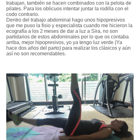
trabajan, también se hacen combinados con la pelota de
pilates. Para los oblicuos intentar juntar la rodilla con el
codo contrario.
Dentro de
l tr
abajo abdominal hago unos hipo
presi
vos
que me pus
o la fisio
y especialista cuando me hicieron la
eco
grafía a los 2 meses de dar a l
uz a Sira
, no son
partidarios de estos abdominales por lo
que os contaba
arriba, mejor hipopresi
vos, yo ya te
ngo luz verde (
Ya
hace dos años del parto)
para realizar los clásicos y aún
así no son
recomendables.