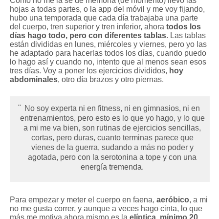
Como no me la sé de memoria (de momento) llevo las
hojas a todas partes, o la app del móvil y me voy fijando,
hubo una temporada que cada día trabajaba una parte
del cuerpo, tren superior y tren inferior, ahora
todos los
días hago todo, pero con diferentes tablas
. Las tablas
están divididas en lunes, miércoles y viernes, pero yo las
he adaptado para hacerlas todos los días, cuando puedo
lo hago así y cuando no, intento que al menos sean esos
tres días. Voy a poner los ejercicios divididos,
hoy
abdominales
, otro día brazos y otro piernas.
No soy experta ni en fitness, ni en gimnasios, ni en
entrenamientos, pero esto es lo que yo hago, y lo que
a mi me va bien, son rutinas de ejercicios sencillas,
cortas, pero duras, cuanto terminas parece que
vienes de la guerra, sudando a más no poder y
agotada, pero con la serotonina a tope y con una
energía tremenda.
Para empezar y meter el cuerpo en faena,
aeróbico
, a mi
no me gusta correr, y aunque a veces hago cinta, lo que
más me motiva ahora mismo es la
elíptica, mínimo 20