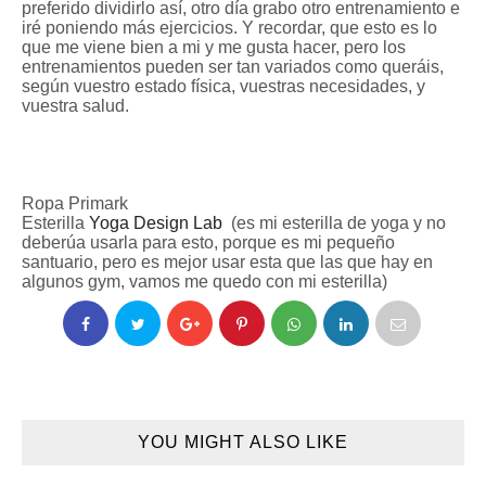
preferido dividirlo así, otro día grabo otro entrenamiento e
iré poniendo más ejercicios. Y recordar, que esto es lo
que me viene bien a mi y me gusta hacer, pero los
entrenamientos pueden ser tan variados como queráis
,
según v
uestro estado física, vuestras necesidades, y
vuestra salud
.
Ropa Primark
Esterilla
Yoga Design Lab
(e
s
mi esteri
lla de yoga y no
deberúa usarla para
esto, p
or
que es mi pequeño
santuario, pero
es mejor usar esta que las que hay en
algunos gym, vamo
s me que
do con mi
ester
illa)
YOU MIGHT ALSO LIKE