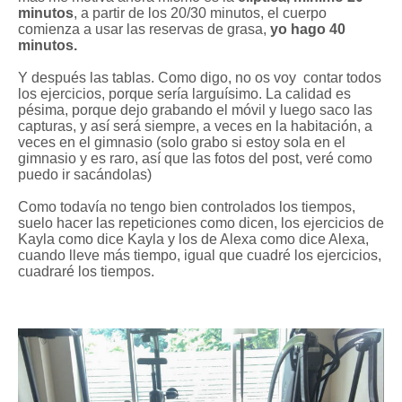
minutos
, a partir de los 20/30 minutos, el cuerpo
comienza a usar las reservas de grasa,
yo hago 40
minutos.
Y después las tablas. Como digo, no os voy contar todos
los ejercicios, porque sería larguísimo. La calidad es
pésima, porque dej
o
grabando el móvil y luego
saco
las
capturas
, y así será siempre, a veces en la habitación, a
veces en el gimna
sio (
solo gra
bo si estoy so
la en el
gimnasio y es raro, así q
ue las fotos del post, veré como
puedo
ir sacánd
olas)
C
omo todavía no tengo bien controlados los tiempos,
suelo hacer las repeticiones como dicen, los ejercicios de
Kayla como dice Kayla y los de Alexa como dice Alexa,
cuando lleve más tiempo, igual que cuadré los ejercicios,
cuadraré los tiempos.