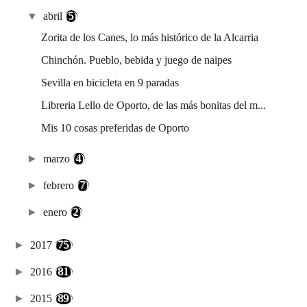
▼
abril
(5)
Zorita de los Canes, lo más histórico de la Alcarria
Chinchón. Pueblo, bebida y juego de naipes
Sevilla en bicicleta en 9 paradas
Libreria Lello de Oporto, de las más bonitas del m...
Mis 10 cosas preferidas de Oporto
►
marzo
(4)
►
febrero
(7)
►
enero
(2)
►
2017
(75)
►
2016
(81)
►
2015
(89)