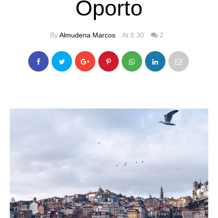
Oporto
By
Almudena Marcos
At 8:30
2