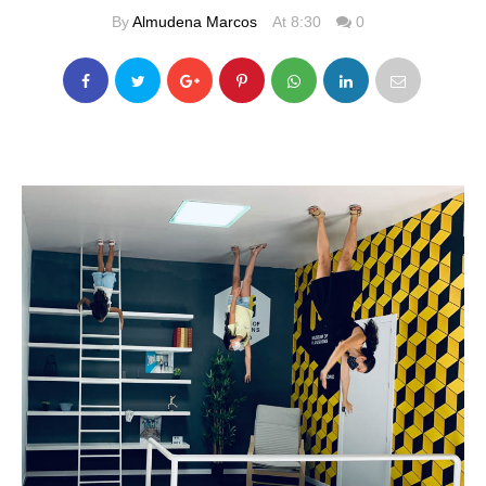
By
Almudena Marcos
At 8:30
0