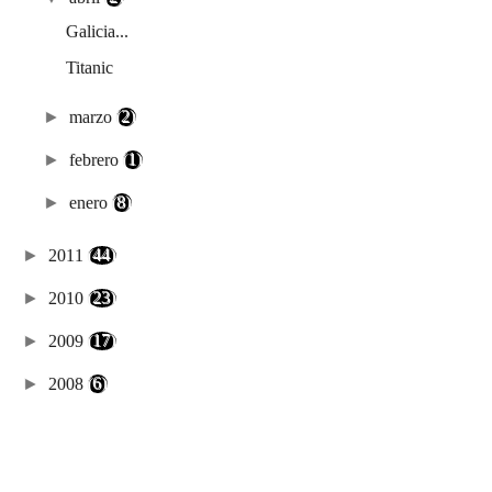
Galicia...
Titanic
►
marzo
(2)
►
febrero
(1)
►
enero
(8)
►
2011
(44)
►
2010
(23)
►
2009
(17)
►
2008
(6)