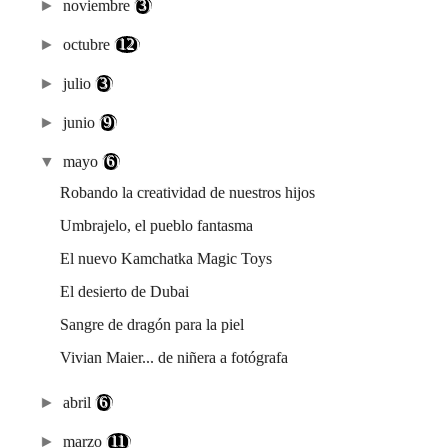
►
noviembre
(3)
►
octubre
(12)
►
julio
(3)
►
junio
(9)
▼
mayo
(6)
Robando la creatividad de nuestros hijos
Umbrajelo, el pueblo fantasma
El nuevo Kamchatka Magic Toys
El desierto de Dubai
Sangre de dragón para la piel
Vivian Maier... de niñera a fotógrafa
►
abril
(6)
►
marzo
(11)