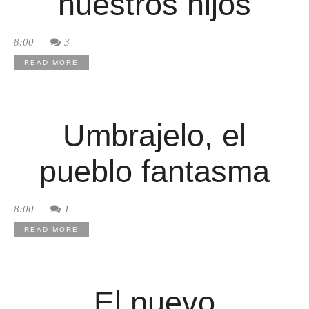
nuestros hijos
8:00
3
READ MORE
Umbrajelo, el
pueblo fantasma
8:00
1
READ MORE
El nuevo