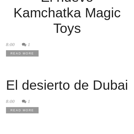
Kamchatka Magic
Toys
8:00
1
READ MORE
El desierto de Dubai
8:00
1
READ MORE