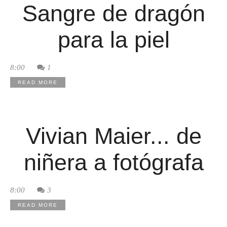
Sangre de dragón
para la piel
8:00
1
READ MORE
Vivian Maier... de
niñera a fotógrafa
8:00
3
READ MORE