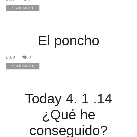
READ MORE
El poncho
8:00
8
READ MORE
Today 4. 1 .14
¿Qué he
conseguido?