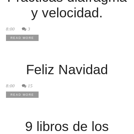
y velocidad.
8:00
3
READ MORE
Feliz Navidad
8:00
15
READ MORE
9 libros de los