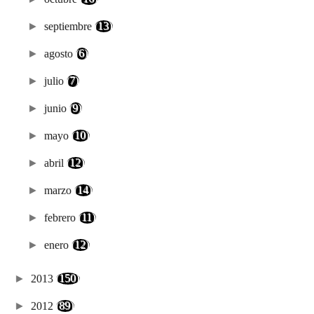
►
septiembre
(13)
►
agosto
(6)
►
julio
(7)
►
junio
(9)
►
mayo
(10)
►
abril
(12)
►
marzo
(14)
►
febrero
(11)
►
enero
(12)
►
2013
(150)
►
2012
(89)