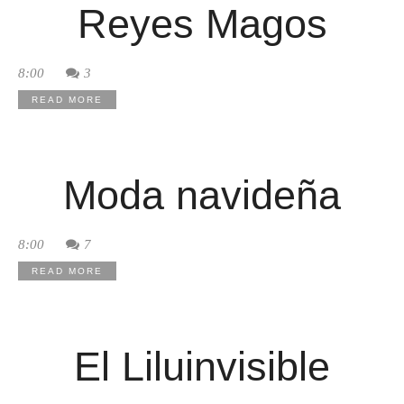
Reyes Magos
8:00
3
READ MORE
Moda navideña
8:00
7
READ MORE
El Liluinvisible