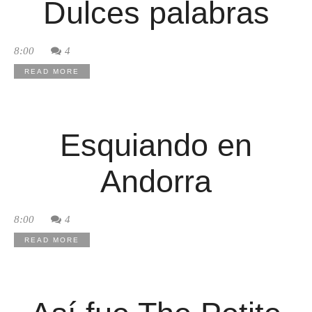
Dulces palabras
8:00
4
READ MORE
Esquiando en
Andorra
8:00
4
READ MORE