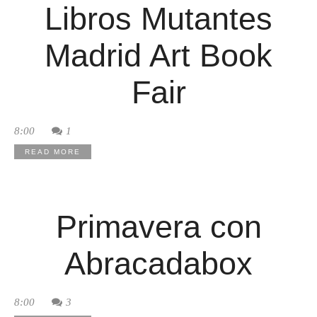
Libros Mutantes
Madrid Art Book
Fair
8:00
1
READ MORE
Primavera con
Abracadabox
8:00
3