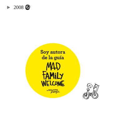
►
2008
(6)