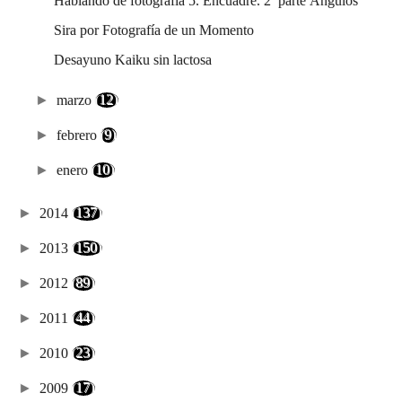
Hablando de fotografía 5. Encuadre. 2ª parte Ángulos
Sira por Fotografía de un Momento
Desayuno Kaiku sin lactosa
►
marzo
(12)
►
febrero
(9)
►
enero
(10)
►
2014
(137)
►
2013
(150)
►
2012
(89)
►
2011
(44)
►
2010
(23)
►
2009
(17)