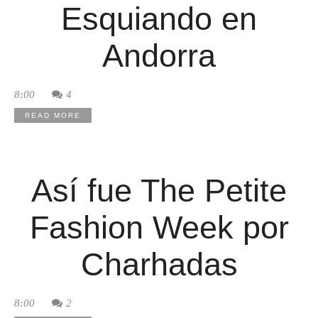
Esquiando en
Andorra
8:00
4
READ MORE
Así fue The Petite
Fashion Week por
Charhadas
8:00
2