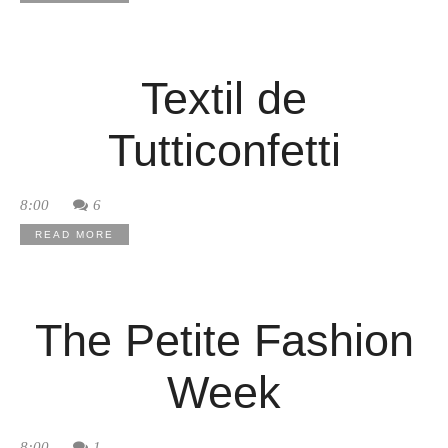
Textil de
Tutticonfetti
8:00
6
READ MORE
The Petite Fashion
Week
8:00
1