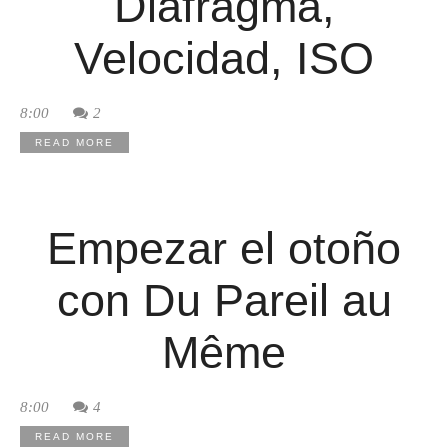
Diafragma,
Velocidad, ISO
8:00
2
READ MORE
Empezar el otoño
con Du Pareil au
Même
8:00
4
READ MORE