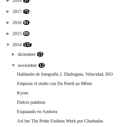
►
2018
(37)
►
2017
(75)
►
2016
(81)
►
2015
(89)
▼
2014
(137)
►
diciembre
(15)
▼
noviembre
(12)
Hablando de fotografía 2. Diafragma, Velocidad, ISO
Empezar el otoño con Du Pareil au Même
Kyoto
Dulces palabras
Esquiando en Andorra
Así fue The Petite Fashion Week por Charhadas