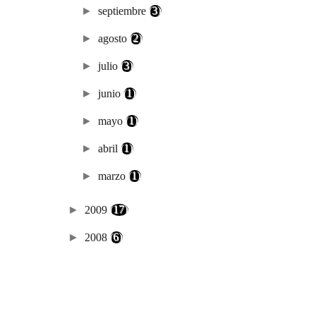
►
septiembre
(3)
►
agosto
(2)
►
julio
(3)
►
junio
(1)
►
mayo
(1)
►
abril
(1)
►
marzo
(1)
►
2009
(17)
►
2008
(6)