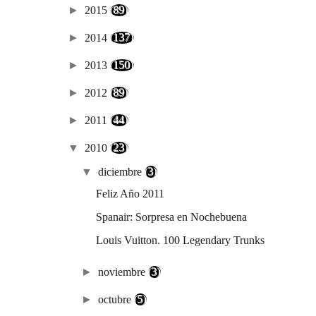
►
2015
(89)
►
2014
(137)
►
2013
(150)
►
2012
(89)
►
2011
(44)
▼
2010
(23)
▼
diciembre
(3)
Feliz Año 2011
Spanair: Sorpresa en Nochebuena
Louis Vuitton. 100 Legendary Trunks
►
noviembre
(3)
►
octubre
(5)