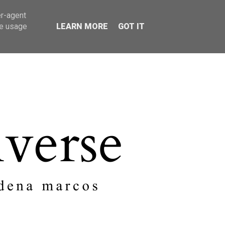
er-agent
SOBRE MI
CONTACTO
te usage
LEARN MORE
GOT IT