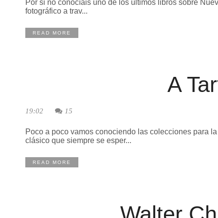
Por si no conocíais uno de los últimos libros sobre Nuev
fotográfico a trav...
READ MORE
A Tar
19:02
15
Poco a poco vamos conociendo las colecciones para la 
clásico que siempre se esper...
READ MORE
Walter Ch