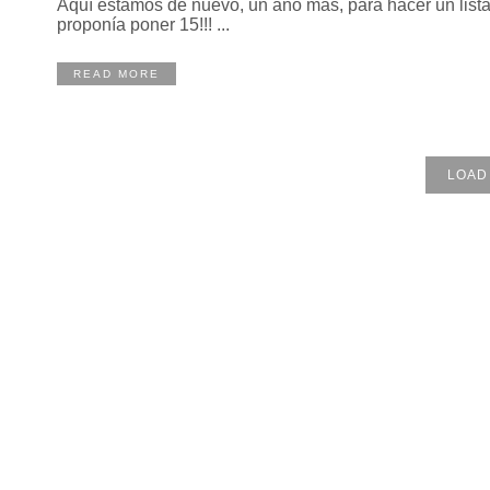
Aquí estamos de nuevo, un año más, para hacer un listad
proponía poner 15!!! ...
READ MORE
LOAD