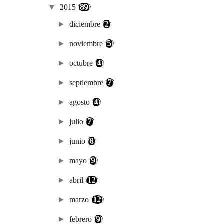
▼
2015
(89)
►
diciembre
(2)
►
noviembre
(5)
►
octubre
(4)
►
septiembre
(7)
►
agosto
(4)
►
julio
(7)
►
junio
(8)
►
mayo
(9)
►
abril
(12)
►
marzo
(12)
►
febrero
(9)