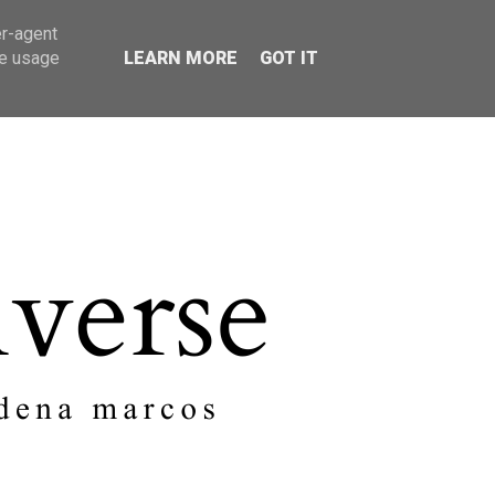
er-agent
SOBRE MI
CONTACTO
te usage
LEARN MORE
GOT IT