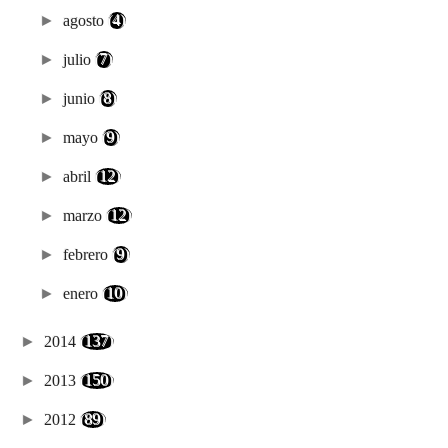
►
agosto
(4)
►
julio
(7)
►
junio
(8)
►
mayo
(9)
►
abril
(12)
►
marzo
(12)
►
febrero
(9)
►
enero
(10)
►
2014
(137)
►
2013
(150)
►
2012
(89)