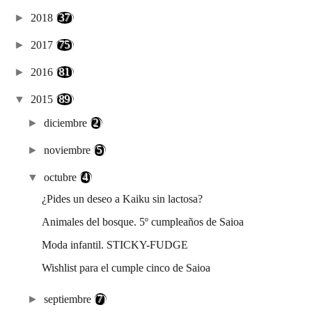
►
2018
(37)
►
2017
(75)
►
2016
(81)
▼
2015
(89)
►
diciembre
(2)
►
noviembre
(5)
▼
octubre
(4)
¿Pides un deseo a Kaiku sin lactosa?
Animales del bosque. 5º cumpleaños de Saioa
Moda infantil. STICKY-FUDGE
Wishlist para el cumple cinco de Saioa
►
septiembre
(7)