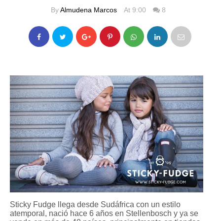
By
Almudena Marcos
At 9:00
8
Sticky Fudge llega desde Sudáfrica con un estilo
atemporal, nació hace 6 años en Stellenbosch y ya se