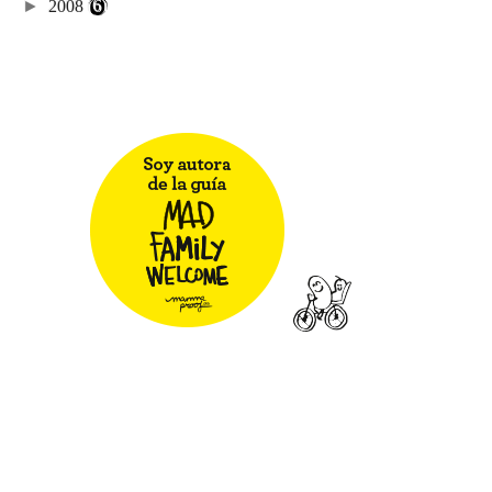
►
2008
(6)