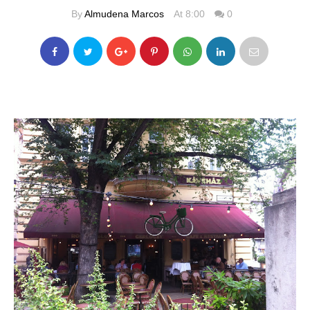
By
Almudena Marcos
At 8:00
0