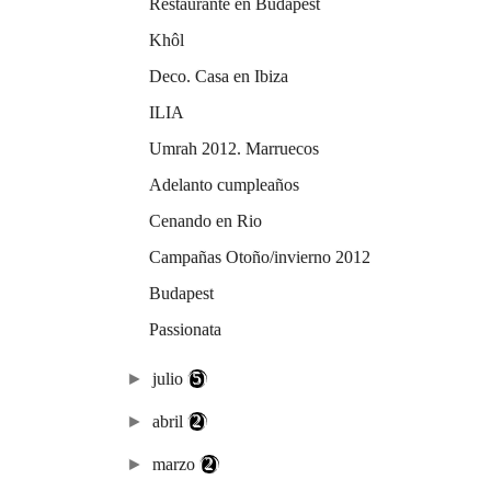
Restaurante en Budapest
Khôl
Deco. Casa en Ibiza
ILIA
Umrah 2012. Marruecos
Adelanto cumpleaños
Cenando en Rio
Campañas Otoño/invierno 2012
Budapest
Passionata
►
julio
(5)
►
abril
(2)
►
marzo
(2)