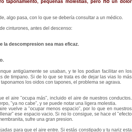
no
ero taponamiento, pequeñas molestias, pero
un dolor
e, algo pasa, con lo que se debería consultar a un médico.
e cinturones, antes del descenso:
que la descompresion sea mas eficaz.
o.
unque antigüamente se usaban, y te los podian facilitar en los
de timpano. Si de lo que se trata es de dejar las vias lo más
 taponamos los oidos con tapones, el problema se agrava.
ue el aire "ocupa más", incluido el aire de nuestros conductos.
cuerpo, "ya no cabe", y se puede notar una ligera molestia.
aire vuelve a "ocupar menos espacio", por lo que en nuestros
rellenar" ese espacio vacio. Si no lo consigue, se hace el "efecto
embranita, sufre una gran presion.
das para que el aire entre. Si estás constipado y tu nariz esta