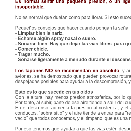
Es normal sentir una pequeña presion, o un lig
insoportable.
No es normal que duelan como para llorar. Si esto suced
Pequeños consejos que hacer cuando pongan la señal d
- Limpiar bien la nariz.
- Echarse algún spray nasal o suero.
- Sonarse bien. Hay que dejar las vias libres. para 
- Comer chicle.
- Tragar mucho.
- Sonarse ligeramente a menudo durante el descens
NO
Los tapones
se recomiendan en absoluto
, y a
aviones, se ha demostrado que pueden provocar roturas 
despejadas posibles para ayudar a la descompresión, y
Esto es lo que sucede en tus oidos
Con la altura, hay menos presion atmosférica, por lo q
Por tanto, al subir, parte de ese aire tiende a salir del 
En el descenso, aumenta la presion atmosferica, y el 
conductos, "sobra sitio" y el aire tiende a entrar para "
vacio" que todos conocemos, y el timpano, que es una m
Por eso tenemos que ayudar a que las vias estén despeja