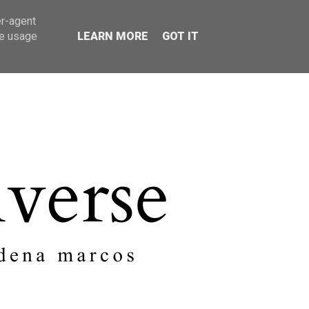
er-agent
SOBRE MI
CONTACTO
te usage
LEARN MORE
GOT IT