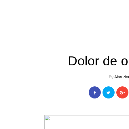
Dolor de o
By
Almude