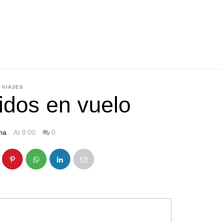
VIAJES
idos en vuelo
na
At 8:00
0