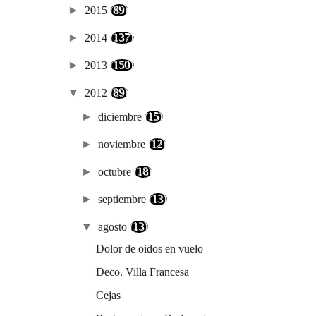
►
2015
(89)
►
2014
(137)
►
2013
(150)
▼
2012
(89)
►
diciembre
(15)
►
noviembre
(12)
►
octubre
(18)
►
septiembre
(13)
▼
agosto
(13)
Dolor de oidos en vuelo
Deco. Villa Francesa
Cejas