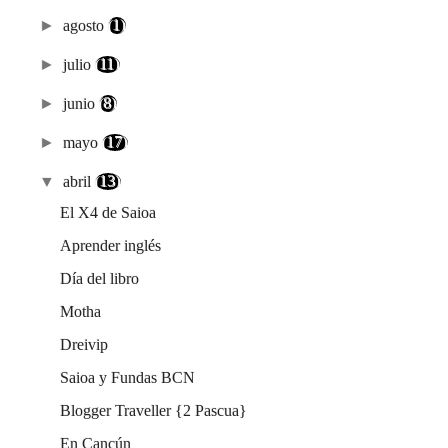
►
agosto
(1)
►
julio
(11)
►
junio
(8)
►
mayo
(17)
▼
abril
(13)
El X4 de Saioa
Aprender inglés
Día del libro
Motha
Dreivip
Saioa y Fundas BCN
Blogger Traveller {2 Pascua}
En Cancún