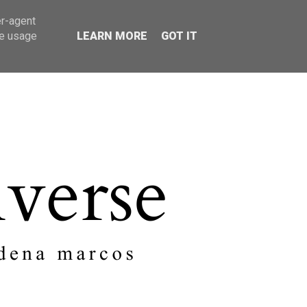
er-agent
SOBRE MI
CONTACTO
te usage
LEARN MORE
GOT IT