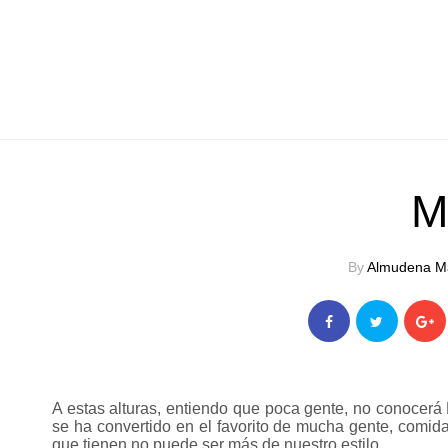
M
By
Almudena M
A estas alturas, entiendo que poca gente, no conocerá 
se ha convertido en el favorito de mucha gente, comida c
que tienen no puede ser más de nuestro estilo...