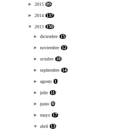
►
2015
(89)
►
2014
(137)
▼
2013
(150)
►
diciembre
(15)
►
noviembre
(12)
►
octubre
(18)
►
septiembre
(14)
►
agosto
(1)
►
julio
(11)
►
junio
(8)
►
mayo
(17)
▼
abril
(13)