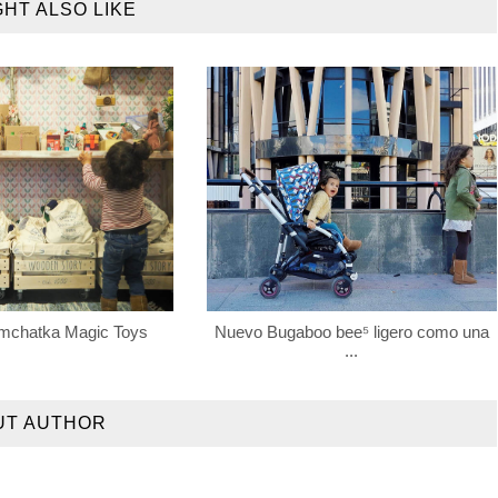
GHT ALSO LIKE
mchatka Magic Toys
Nuevo Bugaboo bee⁵ ligero como una
...
UT AUTHOR