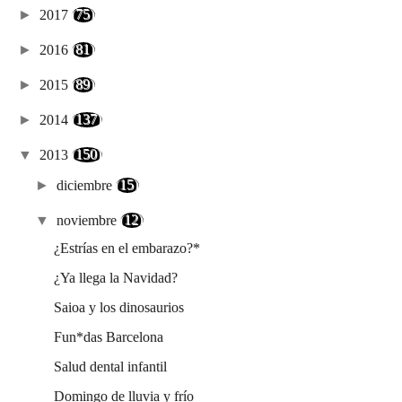
►
2017
(75)
►
2016
(81)
►
2015
(89)
►
2014
(137)
▼
2013
(150)
►
diciembre
(15)
▼
noviembre
(12)
¿Estrías en el embarazo?*
¿Ya llega la Navidad?
Saioa y los dinosaurios
Fun*das Barcelona
Salud dental infantil
Domingo de lluvia y frío