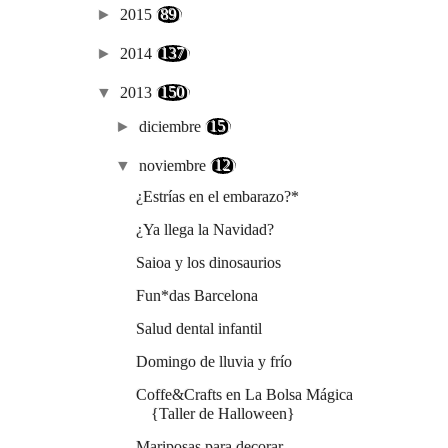
►
2015
(89)
►
2014
(137)
▼
2013
(150)
►
diciembre
(15)
▼
noviembre
(12)
¿Estrías en el embarazo?*
¿Ya llega la Navidad?
Saioa y los dinosaurios
Fun*das Barcelona
Salud dental infantil
Domingo de lluvia y frío
Coffe&Crafts en La Bolsa Mágica
{Taller de Halloween}
Mariposas para decorar