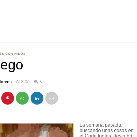
ES CON NIÑOS
Lego
arcos
At 8:00
5
La semana pasada,
buscando unas cosas en
el Corte Inglés, descubrí