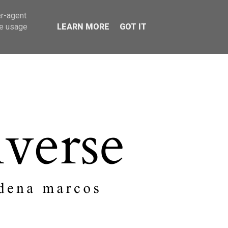
er-agent
SOBRE MI
CONTACTO
te usage
LEARN MORE
GOT IT