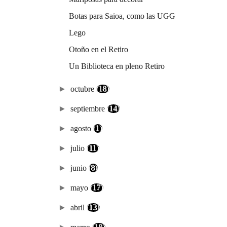
Botas para Saioa, como las UGG
Lego
Otoño en el Retiro
Un Biblioteca en pleno Retiro
►
octubre
(18)
►
septiembre
(14)
►
agosto
(1)
►
julio
(11)
►
junio
(8)
►
mayo
(17)
►
abril
(13)