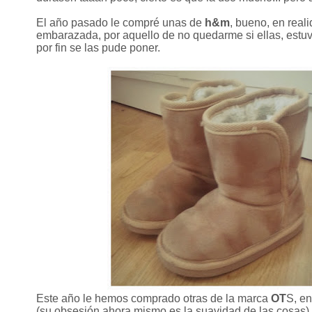
El año pasado le compré unas de
h&m
,
bueno, en reali
embarazada, por aquello de no quedarme si ellas, est
por fin se las pude poner.
Este año le hemos comprado otras de la marca
OT
S, en
(su obsesión ahora mismo es la suavidad de las cosas), c