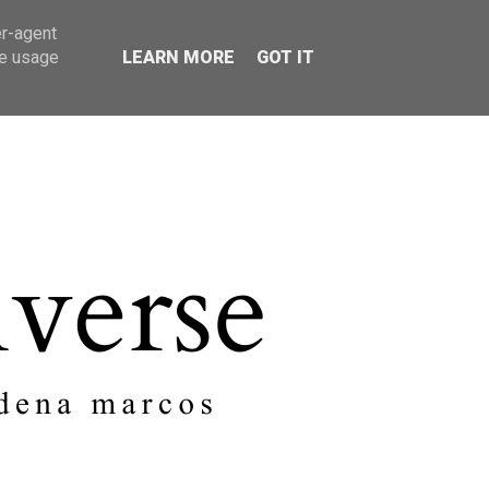
er-agent
SOBRE MI
CONTACTO
te usage
LEARN MORE
GOT IT