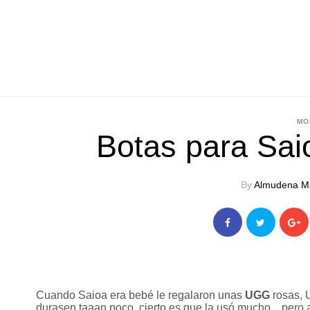
MO
Botas para Sa
By
Almudena M
Cuando Saioa era bebé le regalaron unas
UGG
rosas, 
durasen taaan poco, cierto es que la usó mucho... pero 