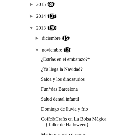
►
2015
(89)
►
2014
(137)
▼
2013
(150)
►
diciembre
(15)
▼
noviembre
(12)
¿Estrías en el embarazo?*
¿Ya llega la Navidad?
Saioa y los dinosaurios
Fun*das Barcelona
Salud dental infantil
Domingo de lluvia y frío
Coffe&Crafts en La Bolsa Mágica
{Taller de Halloween}
Mariposas para decorar