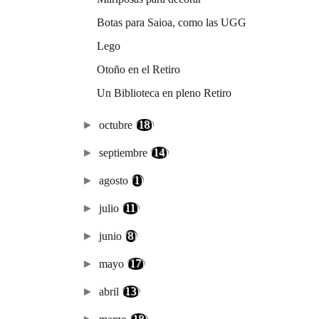
Botas para Saioa, como las UGG
Lego
Otoño en el Retiro
Un Biblioteca en pleno Retiro
►
octubre
(18)
►
septiembre
(14)
►
agosto
(1)
►
julio
(11)
►
junio
(8)
►
mayo
(17)
►
abril
(13)