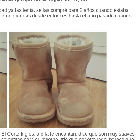
dad ya las tenía, se las compré para 2 años cuando estaba
uvieron guardas desde entonces hasta el año pasado cuando
 El Corte Inglés, a ella le encantan, dice que son muy suaves
alentitas para el invierno (frío que por otro lado, parece que